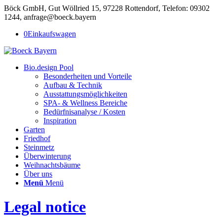
Böck GmbH, Gut Wöllried 15, 97228 Rottendorf, Telefon: 09302
1244, anfrage@boeck.bayern
0
Einkaufswagen
Bio.design Pool
Besonderheiten und Vorteile
Aufbau & Technik
Ausstattungsmöglichkeiten
SPA- & Wellness Bereiche
Bedürfnisanalyse / Kosten
Inspiration
Garten
Friedhof
Steinmetz
Überwinterung
Weihnachtsbäume
Über uns
Menü
Menü
Legal notice