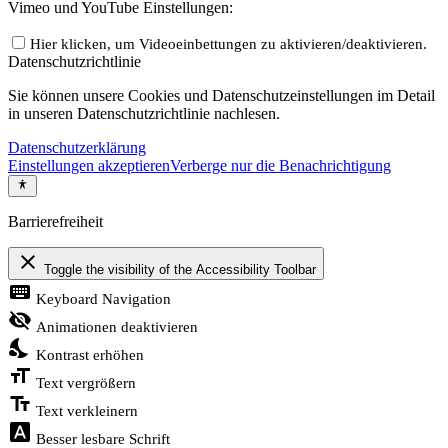
Vimeo und YouTube Einstellungen:
Hier klicken, um Videoeinbettungen zu aktivieren/deaktivieren.
Datenschutzrichtlinie
Sie können unsere Cookies und Datenschutzeinstellungen im Detail
in unseren Datenschutzrichtlinie nachlesen.
Datenschutzerklärung
Einstellungen akzeptieren
Verberge nur die Benachrichtigung
Barrierefreiheit
close
Toggle the visibility of the Accessibility Toolbar
keyboard
Keyboard Navigation
visibility_off
Animationen deaktivieren
nights_stay
Kontrast erhöhen
format_size
Text vergrößern
text_fields
Text verkleinern
font_download
Besser lesbare Schrift