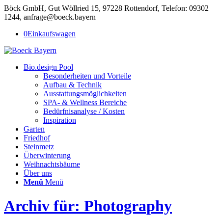
Böck GmbH, Gut Wöllried 15, 97228 Rottendorf, Telefon: 09302
1244, anfrage@boeck.bayern
0
Einkaufswagen
Bio.design Pool
Besonderheiten und Vorteile
Aufbau & Technik
Ausstattungsmöglichkeiten
SPA- & Wellness Bereiche
Bedürfnisanalyse / Kosten
Inspiration
Garten
Friedhof
Steinmetz
Überwinterung
Weihnachtsbäume
Über uns
Menü
Menü
Archiv für: Photography